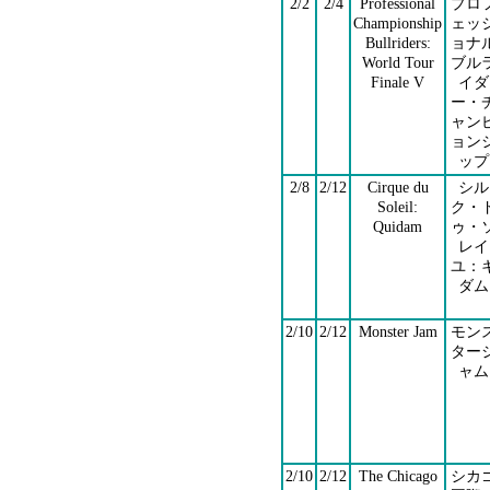
2/2
2/4
Professional
プロ
Championship
ェッ
Bullriders:
ョナ
World Tour
ブル
Finale V
イダ
ー・
ャン
ョン
ップ
2/8
2/12
Cirque du
シル
Soleil:
ク・
Quidam
ゥ・
レイ
ユ：
ダム
2/10
2/12
Monster Jam
モン
ター
ャム
2/10
2/12
The Chicago
シカ