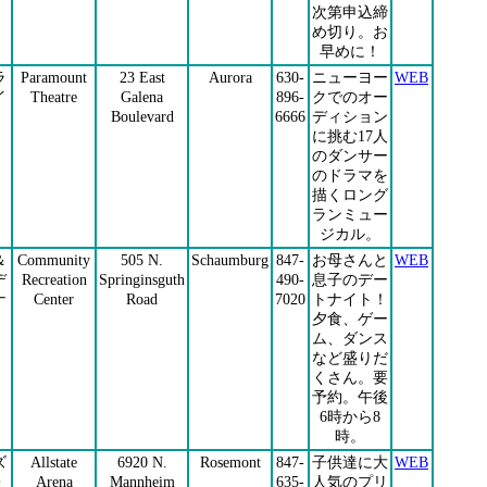
次第申込締
め切り。お
早めに！
ラ
Paramount
23 East
Aurora
630-
ニューヨー
WEB
イ
Theatre
Galena
896-
クでのオー
Boulevard
6666
ディション
に挑む17人
のダンサー
のドラマを
描くロング
ランミュー
ジカル。
＆
Community
505 N.
Schaumburg
847-
お母さんと
WEB
デ
Recreation
Springinsguth
490-
息子のデー
ナ
Center
Road
7020
トナイト！
夕食、ゲー
ム、ダンス
など盛りだ
くさん。要
予約。午後
6時から8
時。
ズ
Allstate
6920 N.
Rosemont
847-
子供達に大
WEB
・
Arena
Mannheim
635-
人気のプリ