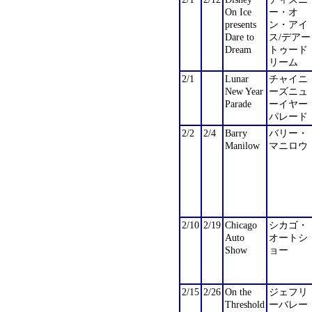
On Ice
ー・オ
presents
ン・アイ
Dare to
ス/デアー
Dream
トゥード
リーム
2/1
Lunar
チャイニ
New Year
ーズニュ
Parade
ーイヤー
パレード
2/2
2/4
Barry
バリー・
Manilow
マニロウ
2/10
2/19
Chicago
シカゴ・
Auto
オートシ
Show
ョー
2/15
2/26
On the
ジェフリ
Threshold
ーバレー