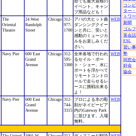
部でも最大規模の
コンピ
イベント。キャン
ター・
プ用品なども！
トワー
The
24 West
Chicago
312-
アバの大ヒット曲
WEB
新聞
Oriental
Randolph
977-
ダンシングクイー
ゴルフ
Theatre
Street
1700
ンと共に、笑いと
英会話
感動のミュージカ
ESL
ルをお楽しみくだ
さい。
習い事
塾
Navy Pier
600 East
Chicago
312-
全米各地で行われ
WEB
Grand
595-
るセイル・ボー
同窓会
Avenue
5300
ト・ショー。水に
好会
ボートを浮かべて
協会
リモートコントロ
ールで走らせるレ
ースに挑戦出来る
よ！
Navy Pier
600 East
Chicago
312-
プロによる氷の彫
WEB
Grand
744-
刻がネイビーピア
Avenue
3315
内のGateway Park
に並びます。入場
無料。
The United
1901 W.
Chicago
312-
ディズニーお馴染
WEB