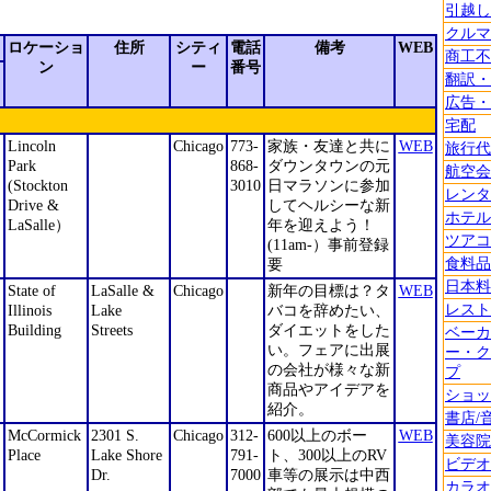
引越し
クルマ
ロケーショ
住所
シティ
電話
備考
WEB
商工不
ン
ー
番号
翻訳・
広告・
宅配
Lincoln
Chicago
773-
家族・友達と共に
WEB
旅行代
Park
868-
ダウンタウンの元
航空会
ロ
(Stockton
3010
日マラソンに参加
レンタ
Drive &
してヘルシーな新
ホテル
LaSalle）
年を迎えよう！
ツアコ
(11am-）事前登録
食料品
要
日本料
State of
LaSalle &
Chicago
新年の目標は？タ
WEB
レスト
Illinois
Lake
バコを辞めたい、
Building
Streets
ダイエットをした
ベーカ
い。フェアに出展
ー・ク
の会社が様々な新
プ
商品やアイデアを
ショッ
紹介。
書店/
McCormick
2301 S.
Chicago
312-
600以上のボー
WEB
美容院
Place
Lake Shore
791-
ト、300以上のRV
ビデオ
Dr.
7000
車等の展示は中西
カラオ