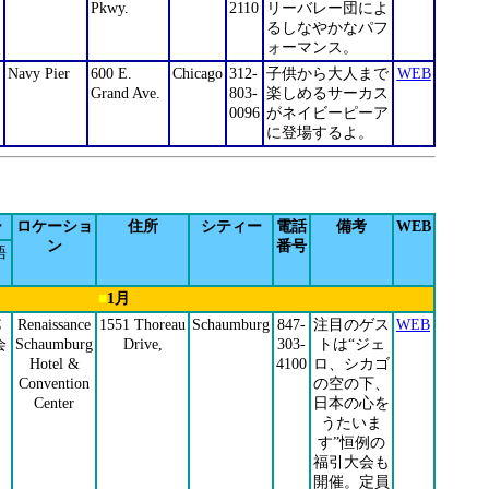
Pkwy.
2110
リーバレー団によ
るしなやかなパフ
ォーマンス。
Navy Pier
600 E.
Chicago
312-
子供から大人まで
WEB
Grand Ave.
803-
楽しめるサーカス
0096
がネイビーピーア
に登場するよ。
ー
ロケーショ
住所
シティー
電話
備考
WEB
ン
番号
語
■
1
月
C
Renaissance
1551 Thoreau
Schaumburg
847-
注目のゲス
WEB
会
Schaumburg
Drive,
303-
トは“ジェ
Hotel &
4100
ロ、シカゴ
Convention
の空の下、
Center
日本の心を
うたいま
す”恒例の
福引大会も
開催。定員