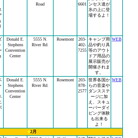
・
Road
6601
ンセス達が
ス
氷の上に登
ア
場するよ！
ュ
リ
ズ
Donald E.
5555 N.
Rosemont
203-
キャンプ用
WEB
ト
Stephens
River Rd.
402-
品や釣り具
ー
Convention
7255
等のアウト
ョ
Center
ドア用品の
展示販売が
開催されま
す。
ベ
Donald E.
5555 N.
Rosemont
203-
世界各国か
WEB
ャ
Stephens
River Rd.
878-
らの音楽や
ズ
Convention
2577
ダンスステ
ベ
Center
ージに加
エ
え、スキュ
ポ
ーバーダイ
ビング体験
も出来る
よ！
■
2
月