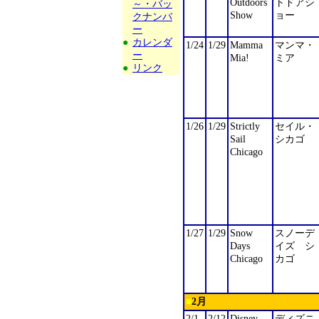
Outdoors
トドアシ
～・バッ
Show
ョー
クナンバ
ー
●
カレンダ
1/24
1/29
Mamma
マンマ・
ー
Mia!
ミア
●
リンク
1/26
1/29
Strictly
セイル・
Sail
シカゴ
Chicago
1/27
1/29
Snow
スノーデ
Days
イズ シ
Chicago
カゴ
■
2
月
2/1
2/12
Disney
ディズニ