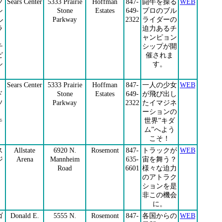
フ
Sears Center
5333 Prairie
Hoffman
847-
闘牛を操る
WEB
シ
Stone
Estates
649-
プロのブル
ル
Parkway
2322
ライダーの
ラ
迫力あるチ
ャンピョン
チ
シップが開
ピ
催されま
シ
す。
Sears Center
5333 Prairie
Hoffman
847-
一人の少女
WEB
ド
Stone
Estates
649-
が飛び出し
ソ
Parkway
2322
たイマジネ
ーションの
キ
世界”キダ
ム”へよう
こそ！
ス
Allstate
6920 N.
Rosemont
847-
トラックが
WEB
ジ
Arena
Mannheim
635-
宙を舞う？
Road
6601
様々な迫力
のアトラク
ションを是
非この機会
に。
ゴ
Donald E.
5555 N.
Rosemont
847-
各国からの
WEB