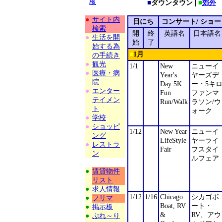
板
■
ダウンタウン |
■
郊外
●
サイト内
日にち
コンサート/ ショー
検索
開
終
英語名
日本語名
●
生活を開
始
了
始する為
■
1
月
の手続き
●
観光
1/1
New
ニューイ
●
医療・病
Year's
ヤーズデ
院
Day 5K
ー・5キ
●
エンター
Fun
ファンマ
テイメン
Run/Walk
ラソン/ウ
ト
ォーク
●
学校
●
ショッピ
1/12
New Year
ニューイ
ング
LifeStyle
ヤーライ
●
レストラ
Fair
フスタイ
ン
ルフェア
●
賃貸物件
リスト
●
求人情報
1/12
1/16
Chicago
シカゴボ
●
フリマ
Boat, RV
ート・
●
掲示板
&
RV、アウ
●
ぷれ～り