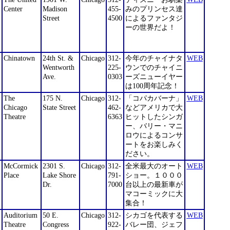
Center
Madison
455-
みのプリンセス達
Street
4500
によるファンタジ
ーの世界だよ！
Chinatown
24th St. &
Chicago
312-
今年のチャイナタ
WEB
Wentworth
225-
ウンでのチャイニ
Ave.
0303
ーズニューイヤー
は100周年記念！
The
175 N.
Chicago
312-
「コパカバーナ」
WEB
Chicago
State Street
462-
などアメリカで大
Theatre
6363
ヒットしたシンガ
ー、バリー・マニ
ロウによるコンサ
ートをお楽しみく
ださい。
McCormick
2301 S.
Chicago
312-
全米最大のオート
WEB
Place
Lake Shore
791-
ショー。１０００
Dr.
7000
台以上の最新車が
マコーミックに大
集合！
Auditorium
50 E.
Chicago
312-
シカゴを代表する
WEB
Theatre
Congress
922-
バレー団、ジェフ