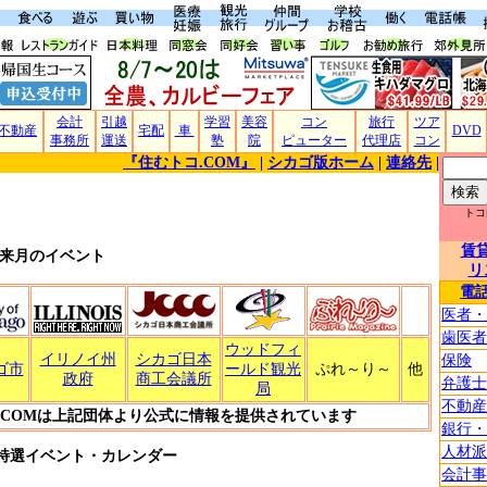
会計
引越
学習
美容
コン
旅行
ツア
不動産
宅配
車
DVD
事務所
運送
塾
院
ピューター
代理店
コン
『住むトコ.COM』
|
シカゴ版ホーム
|
連絡先
|
トコ
賃
来月のイベント
リ
電
医者・
歯医者
ウッドフィ
イリノイ州
シカゴ日本
保険
ゴ市
ールド観光
ぷれ～り～
他
政府
商工会議所
弁護士
局
不動産
.COMは上記団体より公式に情報を提供されています
銀行・
人材派
M特選イベント・カレンダー
会計事