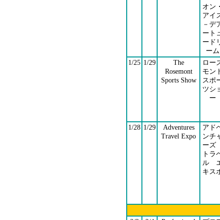
オン
アイ
－デ
ート
ード
ーム
1/25
1/29
The
ロー
Rosemont
モン
Sports Show
スポ
ツシ
ー
1/28
1/29
Adventures
アド
Travel Expo
ンチ
ー
トラ
ル 
キス