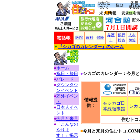
弁護
銀行
人材
医院
歯科
保険
士
投資
斡旋
▼
『シカゴのカレンダー』のホーム
●
ホーム
●
祝日・祭日
●
シカゴのカレンダー：今月と
●
パレード
●
ダウンタウ
ンイベント
●
郊外イベン
情報提
ト
在シカゴ日
供：
シカ
●
日本人イベ
本総領事館
ント
●
今月と来月
住むトコ
●
「こんなの
やりま
■
今月と来月の住むトコ.CO
す！」掲示