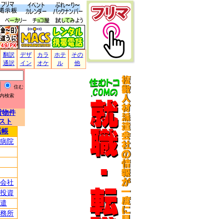
翻訳
デザ
カラ
ホテ
その
通訳
イン
オケ
ル
他
住む
内検索
貸物件
スト
話帳
病院
会社
投資
遣
務所