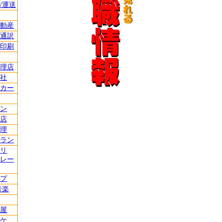
/運送
動産
通訳
印刷
理店
社
カー
ン
店
理
ラン
リ
レー
プ
音楽
屋
ケ