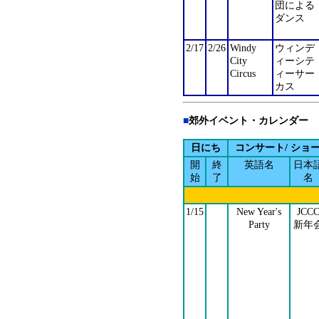
団による
ダンス
2/17
2/26
Windy
ウィンデ
City
ィーシテ
Circus
ィーサー
カス
■
郊外イベント・カレンダー
日にち
コンサート/ ショ
開
終
英語名
日本
始
了
名
1/15
New Year's
JCC
Party
新年