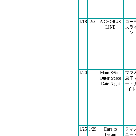
1/18
2/5
A CHORUS
コー
LINE
スラ
ン
1/20
Mom &Son
ママ
Outer Space
息子
Date Night
ート
イト
1/25
1/29
Dare to
ディ
Dream
ニー