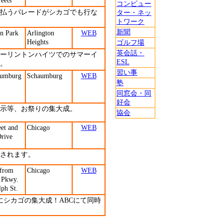
eets
コンピュー
払うパレードがシカゴでも行な
ター・ネッ
トワーク
新聞
on Park
Arlington
WEB
Heights
ゴルフ場
英会話・
ーリントンハイツでのサマーイ
ESL
。
習い事
aumburg
Schaumburg
WEB
塾
同窓会・同
好会
展示等、お祭りの集大成。
協会
eet and
Chicago
WEB
rive
されます。
 from
Chicago
WEB
 Pkwy.
lph St.
にシカゴの集大成！ABCにて同時