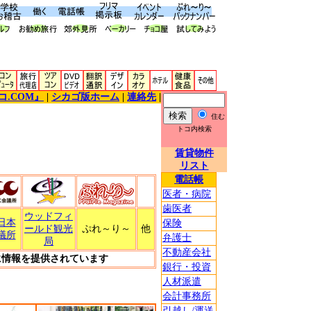
コ.COM』
|
シカゴ版ホーム
|
連絡先
|
住む
トコ内検索
賃貸物件
リスト
電話帳
医者・病院
歯医者
ウッドフィ
日本
保険
ールド観光
ぷれ～り～
他
議所
弁護士
局
不動産会社
に情報を提供されています
銀行・投資
人材派遣
会計事務所
引越し/運送