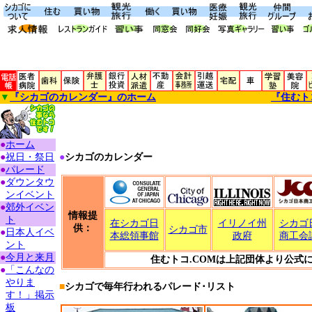
▼
『シカゴのカレンダー』のホーム
『住むト
●
ホーム
●
祝日・祭日
●
シカゴのカレンダー
●
パレード
●
ダウンタウ
ンイベント
●
郊外イベン
情報提
ト
在シカゴ日
イリノイ州
シカゴ
供：
シカゴ市
●
日本人イベ
本総領事館
政府
商工会
ント
●
今月と来月
住むトコ.COMは上記団体より公式
●
「こんなの
やりま
■
シカゴで毎年行われるパレード･リスト
す！」掲示
板