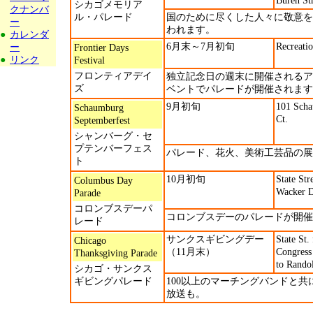
Buren Str
シカゴメモリア
クナンバ
ル・パレード
国のために尽くした人々に敬意を
ー
われます。
●
カレンダ
6月末～7月初旬
Recreati
ー
Frontier Days
●
リンク
Festival
フロンティアデイ
独立記念日の週末に開催されるア
ズ
ベントでパレードが開催されます
9月初旬
101 Sch
Schaumburg
Ct.
Septemberfest
シャンバーグ・セ
プテンバーフェス
パレード、花火、美術工芸品の
ト
10月初旬
State Str
Columbus Day
Wacker D
Parade
コロンブスデーパ
コロンブスデーのパレードが開催
レード
サンクスギビングデー
State St.
Chicago
（11月末）
Congress
Thanksgiving Parade
to Rando
シカゴ・サンクス
ギビングパレード
100以上のマーチングバンドと共
放送も。