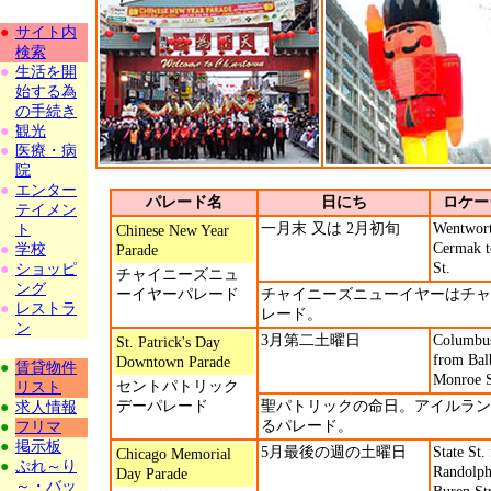
●
サイト内
検索
●
生活を開
始する為
の手続き
●
観光
●
医療・病
院
●
エンター
パレード名
日にち
ロケー
テイメン
一月末 又は 2月初旬
Wentwor
ト
Chinese New Year
Cermak t
●
学校
Parade
St.
●
ショッピ
チャイニーズニュ
ング
ーイヤーパレード
チャイニーズニューイヤーはチャ
●
レストラ
レード。
ン
3月第二土曜日
Columbu
St. Patrick's Day
from Bal
Downtown Parade
●
賃貸物件
Monroe S
セントパトリック
リスト
デーパレード
聖パトリックの命日。アイルラン
●
求人情報
るパレード。
●
フリマ
●
掲示板
5月最後の週の土曜日
State St.
Chicago Memorial
●
ぷれ～り
Randolph
Day Parade
～・バッ