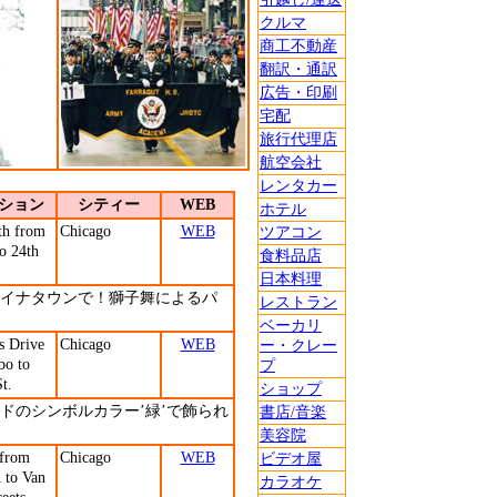
クルマ
商工不動産
翻訳・通訳
広告・印刷
宅配
旅行代理店
航空会社
レンタカー
ション
シティー
WEB
ホテル
th from
Chicago
WEB
ツアコン
o 24th
食料品店
日本料理
イナタウンで！獅子舞によるパ
レストラン
ベーカリ
s Drive
Chicago
WEB
ー・クレー
bo to
プ
t.
ショップ
ドのシンボルカラー’緑’で飾られ
書店/音楽
美容院
 from
Chicago
WEB
ビデオ屋
 to Van
カラオケ