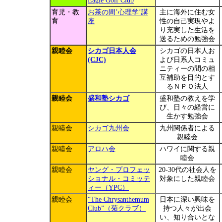
Eagle Golf Club
育児・教
お茶の間’心理学’講
主に海外に住む女
育
座
性の自己実現やよ
り充実した生活を
送るための勉強会
親睦会
シカゴ日本人会
シカゴの日本人お
(CJC)
よび日系人コミュ
ニティーの間の相
互補助を目的とす
るＮＰＯ法人
親睦会
盛和塾シカゴ
盛和塾の教えを学
び、日々の経営に
生かす勉強会
親睦会
シカゴ九州会
九州関係者による
親睦会
親睦会
アロハ会
ハワイに関する親
睦会
親睦会
ヤング・プロフェッ
20-30代の社会人を
ショナル・コミッテ
対象にした親睦会
ィー（YPC）
親睦会
“The Chrysanthemum
日本に深い興味を
Club”（菊クラブ）
持つ人々が出会
い、知り合いとな