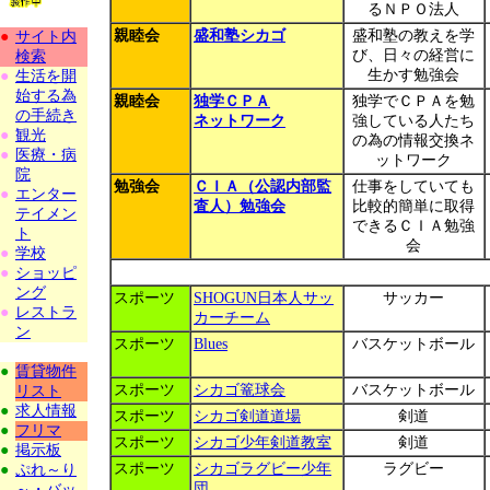
るＮＰＯ法人
親睦会
盛和塾シカゴ
盛和塾の教えを学
●
サイト内
び、日々の経営に
検索
生かす勉強会
●
生活を開
始する為
親睦会
独学ＣＰＡ
独学でＣＰＡを勉
の手続き
ネットワーク
強している人たち
●
観光
の為の情報交換ネ
●
医療・病
ットワーク
院
勉強会
ＣＩＡ（公認内部監
仕事をしていても
●
エンター
査人）勉強会
比較的簡単に取得
テイメン
できるＣＩＡ勉強
ト
会
●
学校
●
ショッピ
ング
スポーツ
SHOGUN日本人サッ
サッカー
●
レストラ
カーチーム
ン
スポーツ
Blues
バスケットボール
●
賃貸物件
スポーツ
シカゴ篭球会
バスケットボール
リスト
●
求人情報
スポーツ
シカゴ剣道道場
剣道
●
フリマ
スポーツ
シカゴ少年剣道教室
剣道
●
掲示板
スポーツ
シカゴラグビー少年
ラグビー
●
ぷれ～り
団
～・バッ