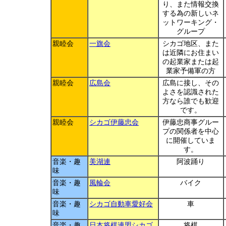
り、また情報交換
する為の新しいネ
ットワーキング・
グループ
親睦会
一旗会
シカゴ地区、また
は近隣にお住まい
の起業家または起
業家予備軍の方
親睦会
広島会
広島に接し、その
よさを認識された
方なら誰でも歓迎
です。
親睦会
シカゴ伊藤忠会
伊藤忠商事グルー
プの関係者を中心
に開催していま
す。
音楽・趣
美湖連
阿波踊り
味
音楽・趣
風輪会
バイク
味
音楽・趣
シカゴ自動車愛好会
車
味
音楽・趣
日本将棋連盟シカゴ
将棋