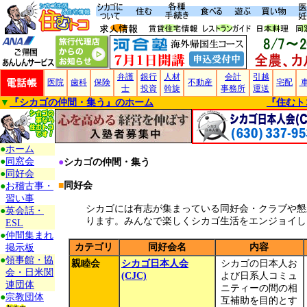
弁護
銀行
人材
会計
引越
医院
歯科
保険
不動産
宅配
士
投資
斡旋
事務所
運送
▼
『
シカゴの仲間・集う
』のホーム
『住むト
●
ホーム
●
同窓会
●
シカゴの仲間・集う
●
同好会
■
同好会
●
お稽古事・
習い事
シカゴには有志が集まっている同好会・クラブや懇
●
英会話・
ります。みんなで楽しくシカゴ生活をエンジョイし
ESL
●
仲間集まれ
カテゴリ
同好会名
内容
掲示板
●
領事館・協
親睦会
シカゴ日本人会
シカゴの日本人お
会・日米関
(CJC)
よび日系人コミュ
連団体
ニティーの間の相
●
宗教団体
互補助を目的とす