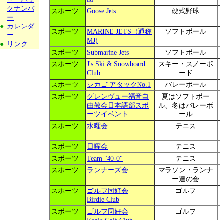
クナンバ
スポーツ
Goose Jets
硬式野球
ー
●
カレンダ
スポーツ
MARINE JETS（通称
ソフトボール
ー
MJ)
●
リンク
スポーツ
Submarine Jets
ソフトボール
スポーツ
J's Ski & Snowboard
スキー・スノーボ
Club
ード
スポーツ
シカゴ アタックNo.1
バレーボール
スポーツ
グレンヴュー福音自
夏はソフトボー
由教会日本語部スポ
ル、冬はバレーボ
ーツイベント
ール
スポーツ
水曜会
テニス
スポーツ
日曜会
テニス
スポーツ
Team "40-0"
テニス
スポーツ
ランナーズ会
マラソン・ランナ
ー達の会
スポーツ
ゴルフ同好会
ゴルフ
Birdie Club
スポーツ
ゴルフ同好会
ゴルフ