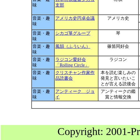
味
支部
音楽・趣
アメリカ史円卓会議
アメリカ史
味
音楽・趣
シカゴ箏グループ
琴
味
音楽・趣
風韻（ふういん）
篠笛同好会
味
音楽・趣
ラジコン愛好会
ラジコン
味
「Rolling Circle」
音楽・趣
クリスチャン作家作
本を読む楽しみの
味
品読書会
発見と言いたいこ
とが言える読後会
音楽・趣
アンティーク ジョ
アンティークの鑑
味
イ
賞と情報交換
Copyright: 2001-Pr