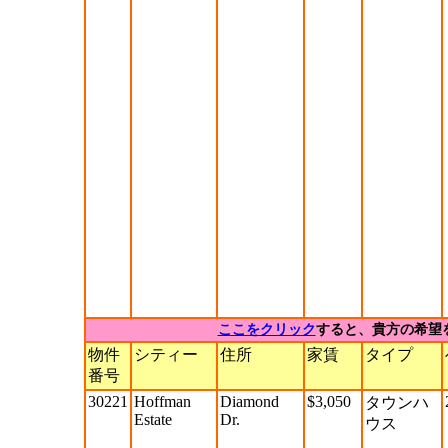
ここをクリック
すると、貴方の希望
物件
シティー
住所
家賃
タイプ
番号
30221
Hoffman
Diamond
$3,050
タウンハ
Estate
Dr.
ウス