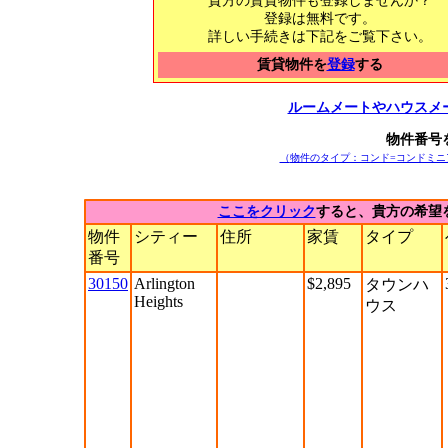
貴方の賃貸物件も登録しませんか？
登録は無料です。
詳しい手続きは下記をご覧下さい。
賃貸物件を
登録
する
ルームメートやハウスメ
物件番号
（
物件のタイプ：コンド=コンドミニ
ここをクリック
すると、貴方の希望
物件
シティー
住所
家賃
タイプ
番号
30150
Arlington
$2,895
タウンハ
Heights
ウス