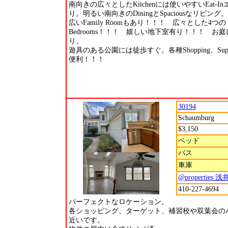
南向きの広々としたKitchenには使いやすいEat-I
り。明るい南向きのDiningとSpaciousなリビング。
広いFamily Roomもあり！！！ 広々とした4つの
Bedrooms！！！ 嬉しい地下室有り！！！ お庭には
り。
遊具のある公園には徒歩すぐ。各種Shopping、Super 
便利！！！
30194
Schaumburg
$3,150
ベッド
バス
車庫
@properties 
410-227-4694
パーフェクトなロケーション。
各ショッピング、ターゲット、補習校や双葉会の
近いです。