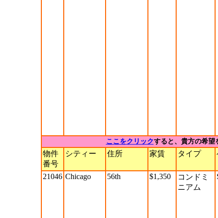
ここをクリック
すると、貴方の希望
物件
シティー
住所
家賃
タイプ
番号
21046
Chicago
56th
$1,350
コンドミ
ニアム