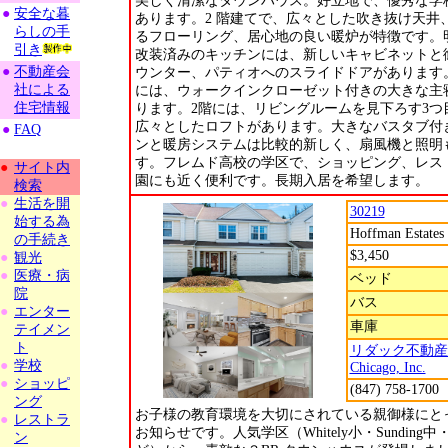
美しく清潔なタウンハウス。好立地で、優秀な学
●
安全な暮
あります。2 階建てで、広々とした吹き抜け天井
らしの手
るフローリング、居心地の良い暖炉が特徴です。
引き
改装済みのキッチンには、新しいキャビネットと
●
不動産会
ウンター、パティオへのスライドドアがあります。
社による
には、ウォークインクローゼット付きの大きな主
住宅情報
ります。2階には、リビングルームを見下ろす3つ
広々としたロフトがあります。大きなバスタブ付
●
FAQ
ンと暖房システムは比較的新しく、扇風機と照明
す。フレムド高校の学区で、ショッピング、レス
●
サイト内
園にも近く便利です。長期入居を希望します。
検索
●
生活を開
30219
始する為
Hoffman Estates
の手続き
$3,450
●
観光
●
医療・病
ベッド
院
バス
●
エンター
車庫
テイメン
ト
リダック不動産Rel
●
学校
Chicago, Inc.
●
ショッピ
(847) 758-1700
ング
お子様の教育環境を大切にされている親御様にと
●
レストラ
お知らせです。人気学区（Whitely小・Sunding中・
ン