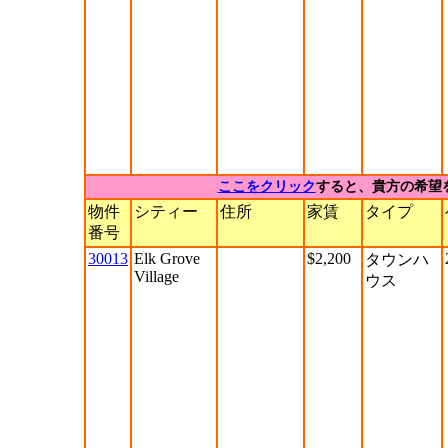
ここをクリック
すると、貴方の希望
物件
シティー
住所
家賃
タイプ
番号
30013
Elk Grove
$2,200
タウンハ
Village
ウス