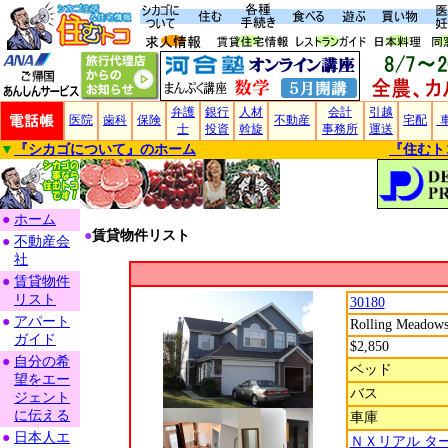
弁護
銀行
人材
会計
引越
医院
歯科
保険
不動産
宅配
士
投資
斡旋
事務所
運送
▼
『シカゴについて』のホーム
『住むト
●
ホーム
●
賃貸物件リスト
●
不動産会
社
●
賃貸物件
リスト
30180
●
アパート
Rolling Meadow
ガイド
$2,850
●
自分の希
ベッド
望をエー
バス
ジェント
に伝える
車庫
●
日本人エ
ＮＸリアル タ