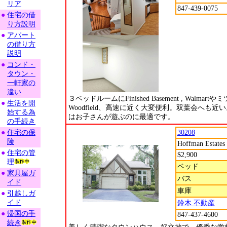
リア
847-439-0075
●
住宅の借
り方説明
●
アパート
の借り方
説明
●
コンド・
タウン・
一軒家の
違い
３ベッドルームにFinished Basement , Walmartや
●
生活を開
Woodfield、高速に近く大変便利。双葉会へも近
始する為
はお子さんが遊ぶのに最適です。
の手続き
●
住宅の保
30208
険
Hoffman Estates
●
住宅の管
$2,900
理
ベッド
●
家具屋ガ
バス
イド
車庫
●
引越しガ
イド
鈴木 不動産
●
帰国の手
847-437-4600
続き