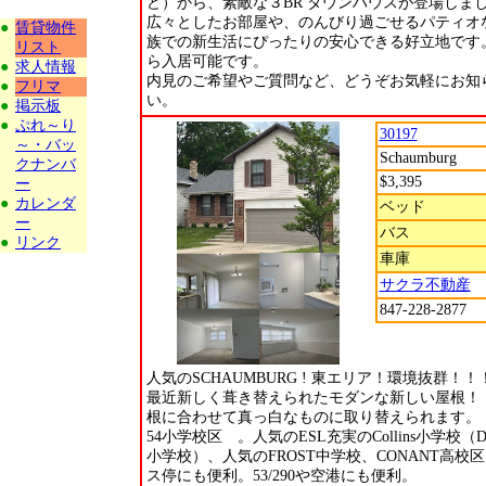
ど）から、素敵な３BR タウンハウスが登場しま
広々としたお部屋や、のんびり過ごせるパティオ
●
賃貸物件
族での新生活にぴったりの安心できる好立地です。
リスト
ら入居可能です。
●
求人情報
内見のご希望やご質問など、どうぞお気軽にお知
●
フリマ
い。
●
掲示板
●
ぷれ～り
30197
～・バッ
Schaumburg
クナンバ
$3,395
ー
●
カレンダ
ベッド
ー
バス
●
リンク
車庫
サクラ不動産
847-228-2877
人気のSCHAUMBURG ! 東エリア！環境抜群！！
最近新しく葺き替えられたモダンな新しい屋根！
根に合わせて真っ白なものに取り替えられます。
54小学校区 。人気のESL充実のCollins小学校（Dua
小学校）、人気のFROST中学校、CONANT高校
ス停にも便利。53/290や空港にも便利。